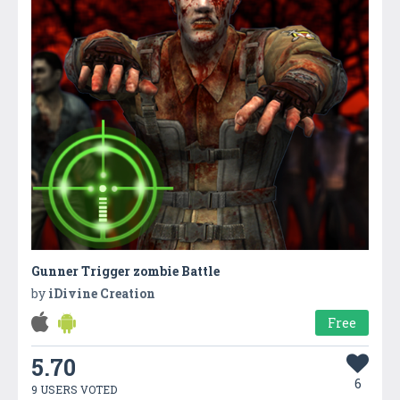
Gunner Trigger zombie Battle
by
iDivine Creation
Free
5.70
6
9 USERS VOTED