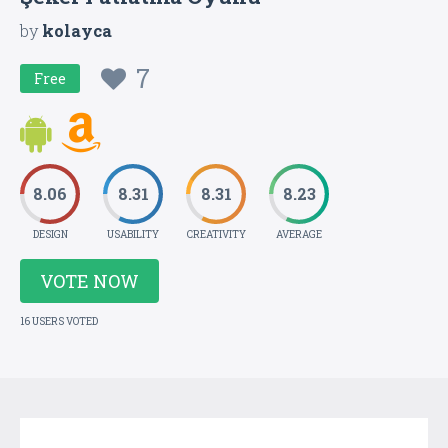
by
kolayca
7
Free
8.06
8.31
8.31
8.23
DESIGN
USABILITY
CREATIVITY
AVERAGE
VOTE NOW
16 USERS VOTED