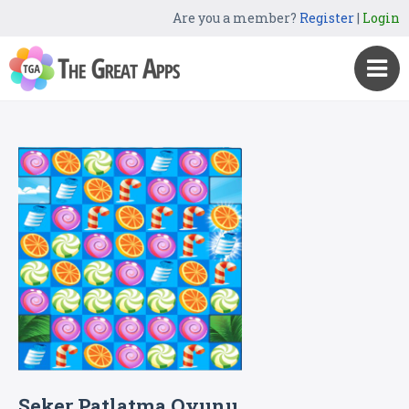
Are you a member?
Register
|
Login
Şeker Patlatma Oyunu