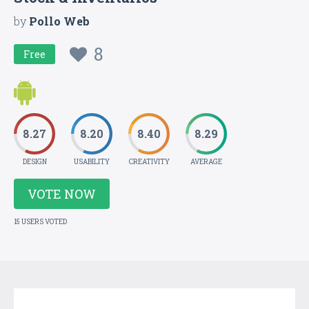
by
Pollo Web
8
Free
8.27
8.20
8.40
8.29
DESIGN
USABILITY
CREATIVITY
AVERAGE
VOTE NOW
15 USERS VOTED