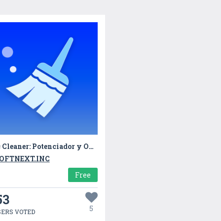
Epic Cleaner: Potenciador y Optimizador
OFTNEXT.INC
Free
53
5
SERS VOTED