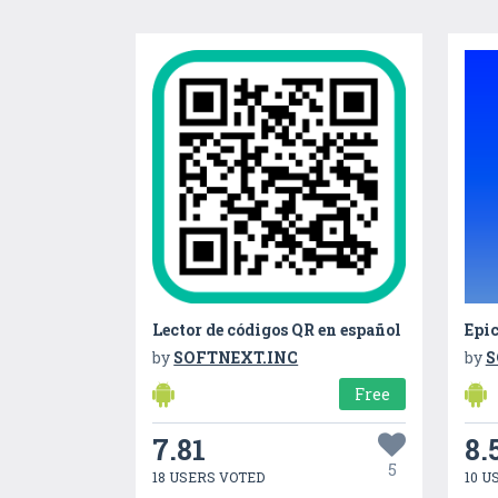
Lector de códigos QR en español
by
SOFTNEXT.INC
by
S
Free
7.81
8.
5
18 USERS VOTED
10 U