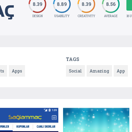
8.39
8.89
8.39
8.56
DESIGN
USABILITY
CREATIVITY
AVERAGE
18 
TAGS
ts
Apps
Social
Amazing
App