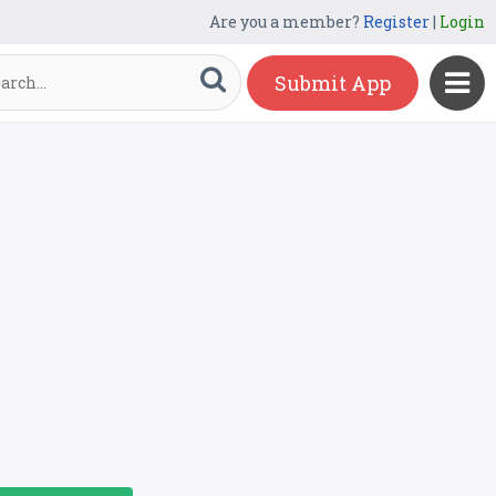
Are you a member?
Register
|
Login
Submit App