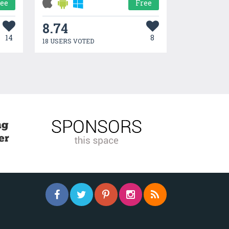
ree
Free
8.74
14
8
18 USERS VOTED