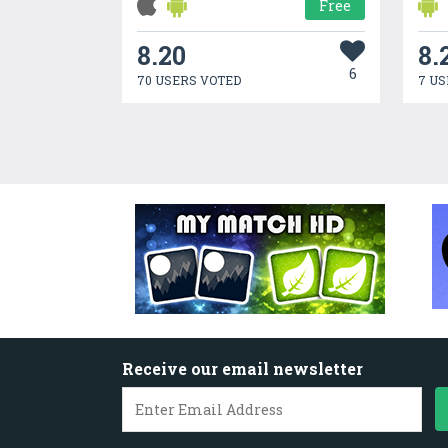
Free
8.20
8.
6
70 USERS VOTED
7 US
Receive our email newsletter