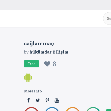
sağlammaç
by
hükümdar Bilişim
8
Free
More Info