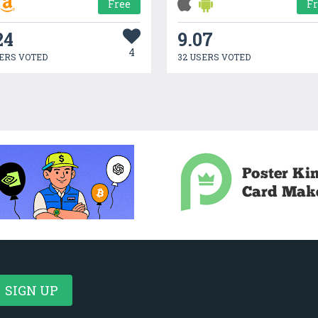
Free
F
24
9.07
4
ERS VOTED
32 USERS VOTED