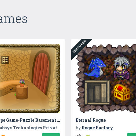
Games
FEATURED
Escape Game-Puzzle Basement V1
Eternal Rogue
absys Technologies Private Limited
by
Rogue Factory