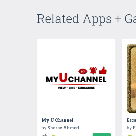
Related Apps + 
My U Channel
by
Sheraz Ahmed
by
F