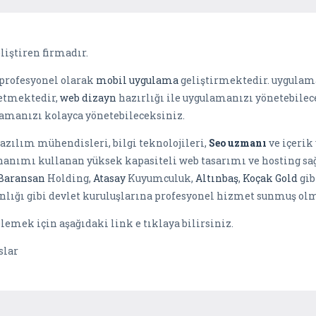
iştiren firmadır.
 profesyonel olarak
mobil uygulama
geliştirmektedir. uygulam
retmektedir,
web dizayn
hazırlığı ile uygulamanızı yönetebilec
lamanızı kolayca yönetebileceksiniz.
azılım mühendisleri, bilgi teknolojileri,
Seo uzmanı
ve içerik
onanımı kullanan yüksek kapasiteli web tasarımı ve hosting sa
Baransan
Holding,
Atasay
Kuyumculuk,
Altınbaş
,
Koçak Gold
gib
anlığı gibi devlet kuruluşlarına profesyonel hizmet sunmuş o
emek için aşağıdaki link e tıklaya bilirsiniz.
slar