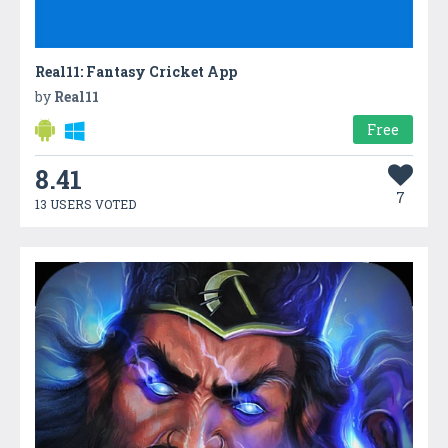
Real11: Fantasy Cricket App
by
Real11
Free
8.41
7
13 USERS VOTED