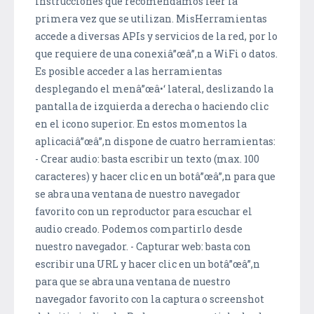
instrucciones que recomendamos leer la
primera vez que se utilizan. MisHerramientas
accede a diversas APIs y servicios de la red, por lo
que requiere de una conexiâ”œâ”‚n a WiFi o datos.
Es posible acceder a las herramientas
desplegando el menâ”œâ•‘ lateral, deslizando la
pantalla de izquierda a derecha o haciendo clic
en el icono superior. En estos momentos la
aplicaciâ”œâ”‚n dispone de cuatro herramientas:
- Crear audio: basta escribir un texto (max. 100
caracteres) y hacer clic en un botâ”œâ”‚n para que
se abra una ventana de nuestro navegador
favorito con un reproductor para escuchar el
audio creado. Podemos compartirlo desde
nuestro navegador. - Capturar web: basta con
escribir una URL y hacer clic en un botâ”œâ”‚n
para que se abra una ventana de nuestro
navegador favorito con la captura o screenshot