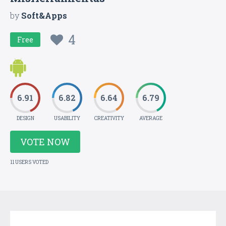
by
Soft&Apps
4
Free
6.91
6.82
6.64
6.79
DESIGN
USABILITY
CREATIVITY
AVERAGE
VOTE NOW
11 USERS VOTED