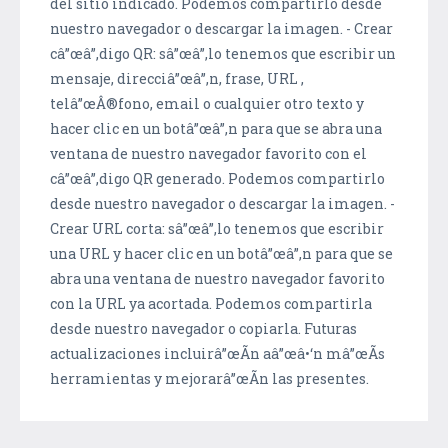
del sitio indicado. Podemos compartirlo desde
nuestro navegador o descargar la imagen. - Crear
câ”œâ”‚digo QR: sâ”œâ”‚lo tenemos que escribir un
mensaje, direcciâ”œâ”‚n, frase, URL ,
telâ”œÂ®fono, email o cualquier otro texto y
hacer clic en un botâ”œâ”‚n para que se abra una
ventana de nuestro navegador favorito con el
câ”œâ”‚digo QR generado. Podemos compartirlo
desde nuestro navegador o descargar la imagen. -
Crear URL corta: sâ”œâ”‚lo tenemos que escribir
una URL y hacer clic en un botâ”œâ”‚n para que se
abra una ventana de nuestro navegador favorito
con la URL ya acortada. Podemos compartirla
desde nuestro navegador o copiarla. Futuras
actualizaciones incluirâ”œÃ­n aâ”œâ•‘n mâ”œÃ­s
herramientas y mejorarâ”œÃ­n las presentes.