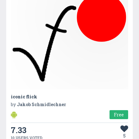
iconic flick
by
Jakob Schmidlechner
Free
7.33
5
10 USERS VOTED