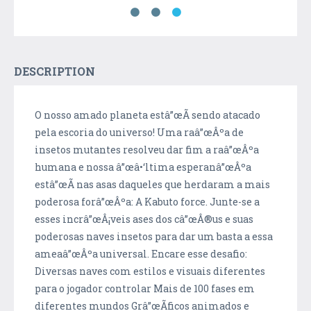
DESCRIPTION
O nosso amado planeta estâ”œÃ­ sendo atacado
pela escoria do universo! Uma raâ”œÂºa de
insetos mutantes resolveu dar fim a raâ”œÂºa
humana e nossa â”œâ•‘ltima esperanâ”œÂºa
estâ”œÃ­ nas asas daqueles que herdaram a mais
poderosa forâ”œÂºa: A Kabuto force. Junte-se a
esses incrâ”œÂ¡veis ases dos câ”œÂ®us e suas
poderosas naves insetos para dar um basta a essa
ameaâ”œÂºa universal. Encare esse desafio:
Diversas naves com estilos e visuais diferentes
para o jogador controlar Mais de 100 fases em
diferentes mundos Grâ”œÃ­ficos animados e