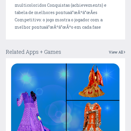
multicoloridos Conquistas (achievements) e
tabela de melhores pontuaâ”œÂºâ”œÃes
Competitivo: o jogo mostra o jogador com a
melhor pontuaâ”œÂºâ”œÃºo em cada fase
Related Apps + Games
View All