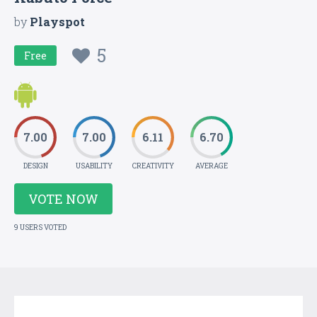
by
Playspot
5
Free
7.00
7.00
6.11
6.70
DESIGN
USABILITY
CREATIVITY
AVERAGE
VOTE NOW
9 USERS VOTED