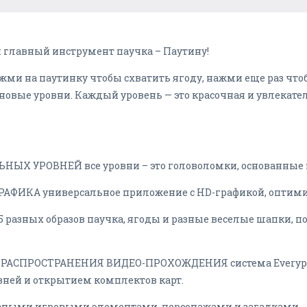
я главный инструмент паучка – Паутину!
жми на паутинку чтобы схватить ягоду, нажми еще раз чтоб
новые уровни. Каждый уровень — это красочная и увлекате
НЫХ УРОВНЕЙ все уровни – это головоломки, основанные н
ФИКА универсальное приложение с HD-графикой, оптимиз
зных образов паучка, ягоды и разные веселые шапки, по
РАСПРОСТРАНЕНИЯ ВИДЕО-ПРОХОЖДЕНИЯ система Everyplay
ней и открытием комплектов карт.
зными игровыми элементами, персонажами и загадками.