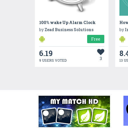
100% wake Up Alarm Clock
by
Zead Business Solutions
by
I
Free
6.19
8.
3
9 USERS VOTED
13 U