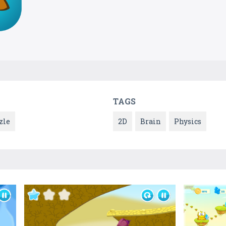
TAGS
zle
2D
Brain
Physics