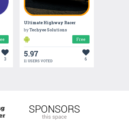
Ultimate Highway Racer
by
Techyee Solutions
ree
Free
5.97
3
6
11 USERS VOTED