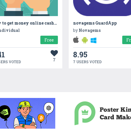
How to get money online cashapp free gift cards
novagems GuardApp
ndividual
by
Novagems
Free
F
41
8.95
7
SERS VOTED
7 USERS VOTED