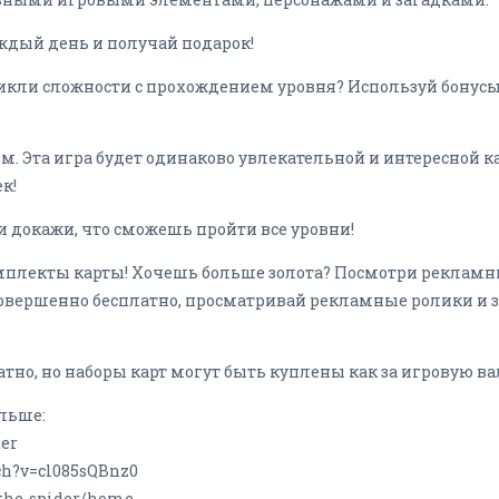
дый день и получай подарок!
кли сложности с прохождением уровня? Используй бонусы 
м. Эта игра будет одинаково увлекательной и интересной ка
к!
и докажи, что сможешь пройти все уровни!
омплекты карты! Хочешь больше золота? Посмотри рекламны
 совершенно бесплатно, просматривай рекламные ролики и 
атно, но наборы карт могут быть куплены как за игровую ва
ольше:
der
tch?v=cl085sQBnz0
d-the-spider/home