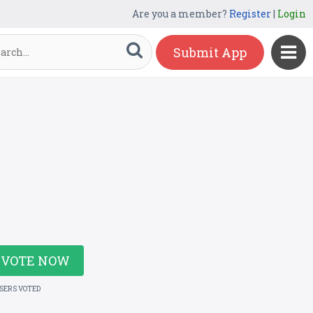
Are you a member?
Register
|
Login
Submit App
VOTE NOW
USERS VOTED