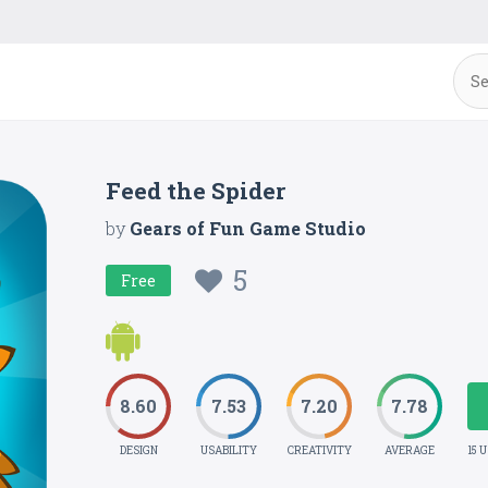
Feed the Spider
by
Gears of Fun Game Studio
5
Free
8.60
7.53
7.20
7.78
DESIGN
USABILITY
CREATIVITY
AVERAGE
15 