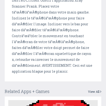
INSTRUCTIONS: Ouvrir l'application Xray
Scanner Prank. Placez votre
tâ”œÂ®lâ”œÂ®phone dans votre main gauche.
Inclinez le tâ”œÂ®lâ”œÂ®phone pour faire
dâ”œÂ®filer l'image. Incliner vers le bas pour
faire dâ”œÂ®filer tâ”œÂ®lâ”œÂ®phone.
Contrâ”œâ”¤ler le mouvement en touchant
l'â”œÂ®cran de votre tâ”œÂ®lâ”œÂ®phone,
faites dâ”œÂ®filer votre doigt permet de faire
dâ”œÂ®filer l'â”œÂ®cran squelettique de rayon
x, retouche va inverser le mouvement de
dâ”œÂ®filement. AVERTISSEMENT: Ceci est une
application blague pour le plaisir.
Related Apps + Games
View All