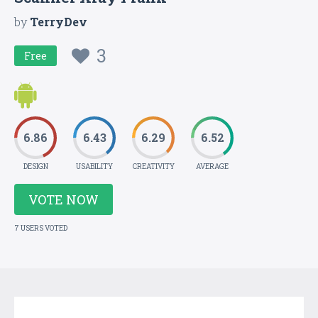
by
TerryDev
3
Free
6.86
6.43
6.29
6.52
DESIGN
USABILITY
CREATIVITY
AVERAGE
VOTE NOW
7 USERS VOTED