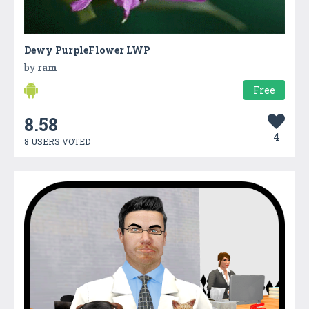
Dewy PurpleFlower LWP
by
ram
Free
8.58
4
8 USERS VOTED