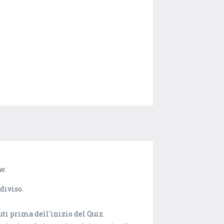
w.
diviso.
uti prima dell'inizio del Quiz.