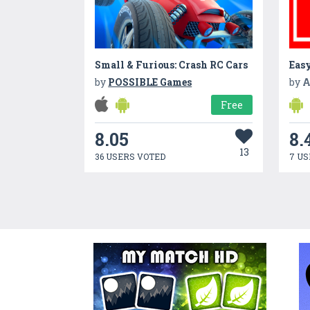
Small & Furious: Crash RC Cars
Eas
by
POSSIBLE Games
by
A
Free
8.05
8.
13
36 USERS VOTED
7 US