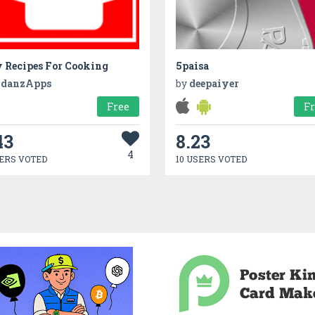
y Recipes For Cooking
5paisa
danzApps
by
deepaiyer
Free
F
43
8.23
4
ERS VOTED
10 USERS VOTED