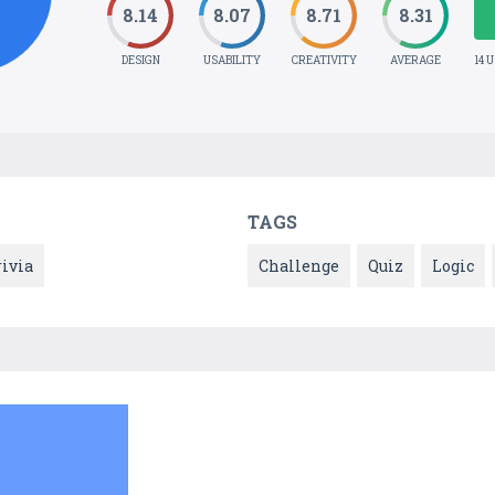
8.14
8.07
8.71
8.31
DESIGN
USABILITY
CREATIVITY
AVERAGE
14 
TAGS
rivia
Challenge
Quiz
Logic