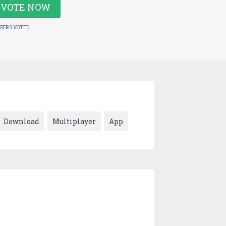
VOTE NOW
USERS VOTED
Download
Multiplayer
App