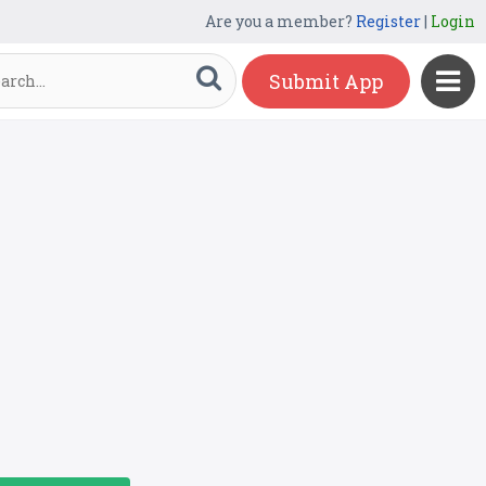
Are you a member?
Register
|
Login
Submit App