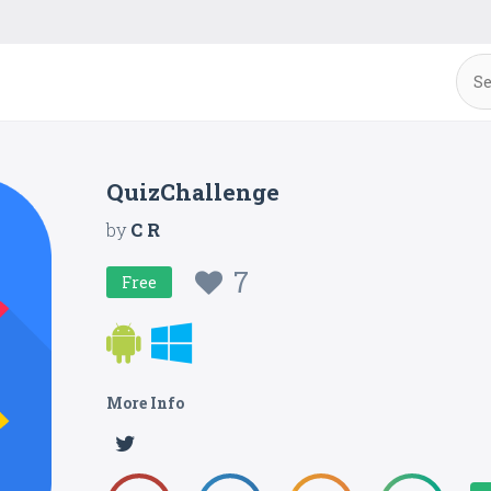
QuizChallenge
by
C R
7
Free
More Info