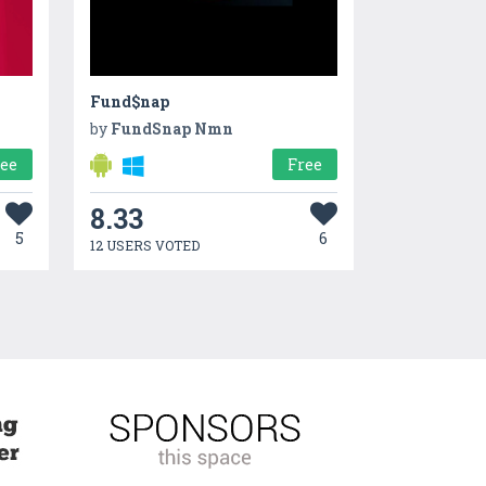
Fund$nap
by
FundSnap Nmn
ree
Free
8.33
5
6
12 USERS VOTED