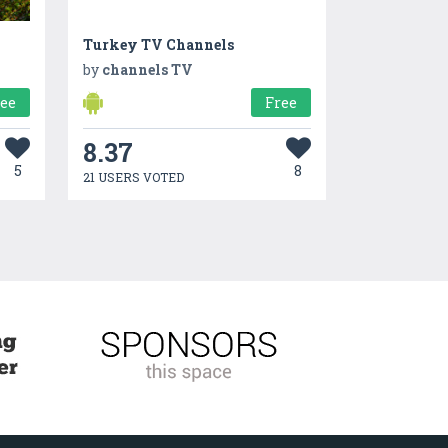
Turkey TV Channels
by
channels TV
ree
Free
8.37
5
8
21 USERS VOTED