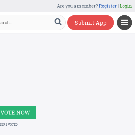
Are you a member?
Register
|
Login
Submit App
VOTE NOW
USERS VOTED