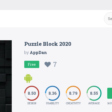
Puzzle Block 2020
by
AppDan
7
Free
8.50
8.36
8.79
8.55
DESIGN
USABILITY
CREATIVITY
AVERAGE
14 