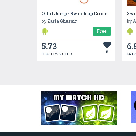
Orbit Jump - Switch up Circle
Swi
by
Zaria Ghurair
by
A
Free
5.73
6.
6
11 USERS VOTED
14 U