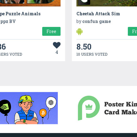
pe Puzzle Animals
Cheetah Attack Sim
ppz BV
by
confun game
Free
F
86
8.50
4
SERS VOTED
10 USERS VOTED