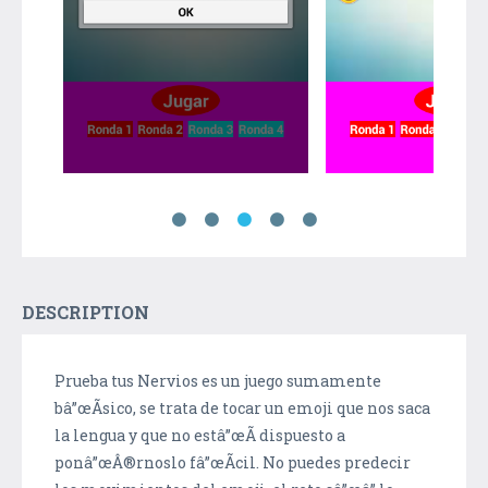
DESCRIPTION
Prueba tus Nervios es un juego sumamente
bâ”œÃ­sico, se trata de tocar un emoji que nos saca
la lengua y que no estâ”œÃ­ dispuesto a
ponâ”œÂ®rnoslo fâ”œÃ­cil. No puedes predecir