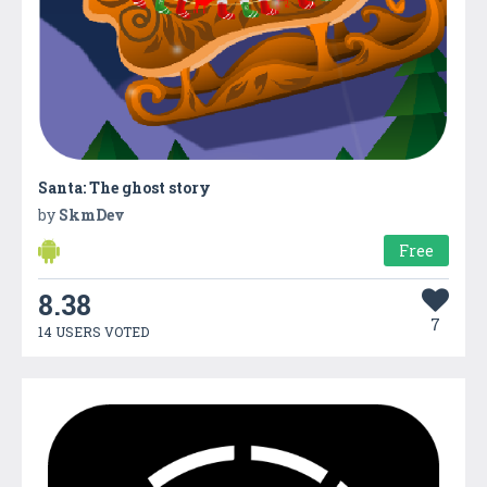
Santa: The ghost story
by
SkmDev
Free
8.38
7
14 USERS VOTED