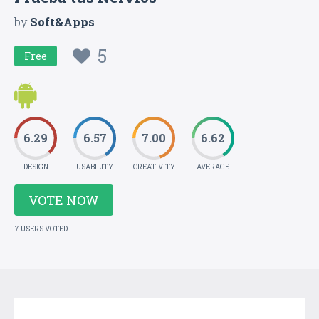
by
Soft&Apps
5
Free
6.29
6.57
7.00
6.62
DESIGN
USABILITY
CREATIVITY
AVERAGE
VOTE NOW
7 USERS VOTED