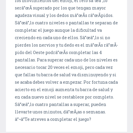
los movimientos del emoji, el reto sâ”œâ”‚lo
serâ”œÃ­ superado por los que tengan mayor
agudeza visual y los dedos mâ”œÃ­s râ”œÃ­pidos.
Sâ”œâ”‚lo cuatro niveles o pantallas te separan de
completar el juego aunque la dificultad va
creciendo en cada uno de ellos. Sâ”œâ”‚lo si no
pierdes los nervios y tu dedo es el mâ”œÃ­s râ”œÃ­
pido del Oeste podrâ”œÃ­s completar las 4
pantallas. Para superar cada uno de los niveles es
necesario tocar 20 veces el emoji, pero cada vez
que fallas tu barra de salud va disminuyendo y si
se acaba debes volver a empezar. Por fortuna cada
acierto en el emoji aumenta tu barra de salud y
en cada nuevo nivel se restablece por completo.
Sâ”œâ”‚lo cuatro pantallas a superar, pueden
llevarte unos minutos, dâ”œÂ¡as o semanas.
â”¬â”Te atreves a completar el juego?