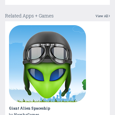
Related Apps + Games
View All
Giant Alien Spaceship
by
HawksGames