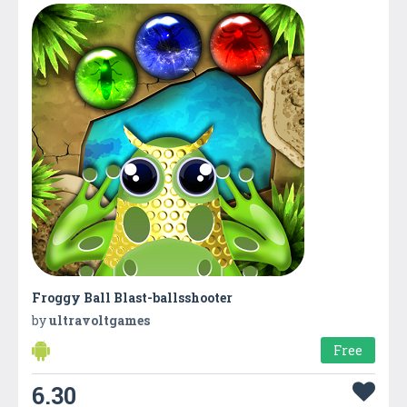
Froggy Ball Blast-ballsshooter
by
ultravoltgames
Free
6.30