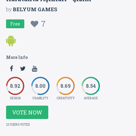
by
BELYUM GAMES
7
Free
More Info
8.92
8.00
8.69
8.54
DESIGN
USABILITY
CREATIVITY
AVERAGE
VOTE NOW
13 USERS VOTED