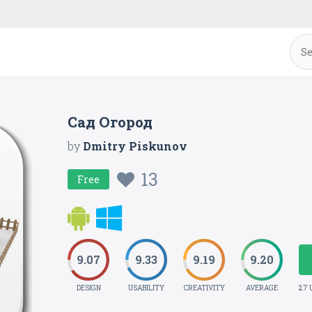
Сад Огород
by
Dmitry Piskunov
13
Free
9.07
9.33
9.19
9.20
DESIGN
USABILITY
CREATIVITY
AVERAGE
27 