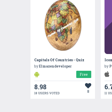
Capitals Of Countries - Quiz
Icon
by
Elmazendeveloper
by
P
Free
8.98
6.
8
18 USERS VOTED
11 U