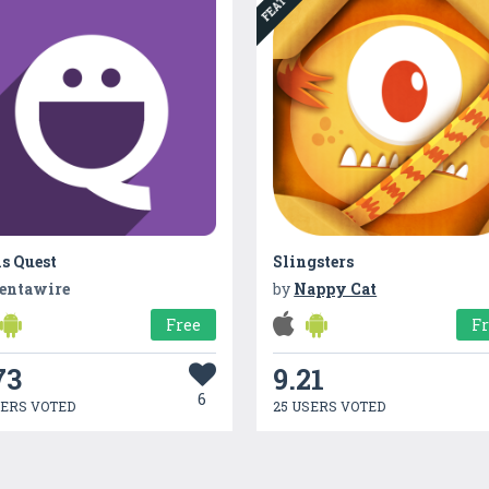
s Quest
Slingsters
entawire
by
Nappy Cat
Free
F
73
9.21
6
SERS VOTED
25 USERS VOTED