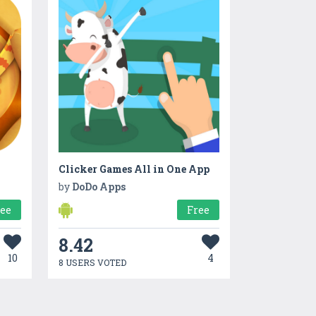
Clicker Games All in One App
by
DoDo Apps
ree
Free
8.42
10
4
8 USERS VOTED