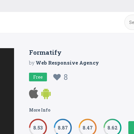
Formatify
by
Web Responsive Agency
8
Free
More Info
8.53
8.87
8.47
8.62