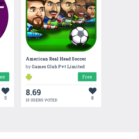
American Real Head Soccer
by
Games Glub Pvt Limited
ree
Free
8.69
5
8
15 USERS VOTED