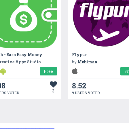
sh - Earn Easy Money
Flypur
reative Appz Studio
by
Mobiman
Free
F
08
8.52
3
ERS VOTED
9 USERS VOTED