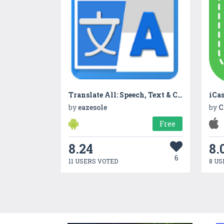
Translate All: Speech, Text & Camera Translator
iCa
by
eazesole
by
C
Free
8.24
8.
6
11 USERS VOTED
8 US