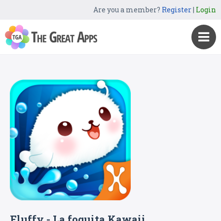
Are you a member?
Register
|
Login
Fluffy - La foquita Kawaii