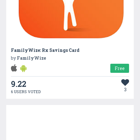
FamilyWize: Rx Savings Card
by
FamilyWize
Free
9.22
3
6 USERS VOTED