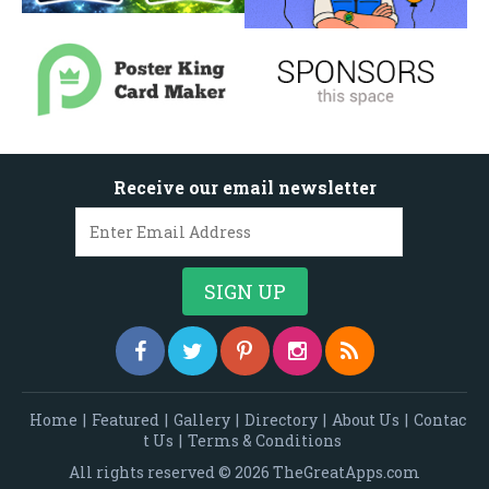
Receive our email newsletter
Home
|
Featured
|
Gallery
|
Directory
|
About Us
|
Contac
t Us
|
Terms & Conditions
All rights reserved © 2026 TheGreatApps.com