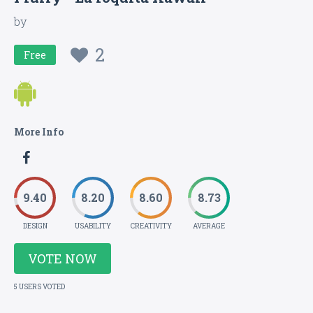
by
2
Free
More Info
9.40
8.20
8.60
8.73
DESIGN
USABILITY
CREATIVITY
AVERAGE
VOTE NOW
5 USERS VOTED