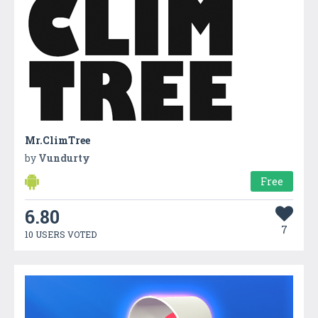
Mr.ClimTree
by
Vundurty
Free
6.80
7
10 USERS VOTED