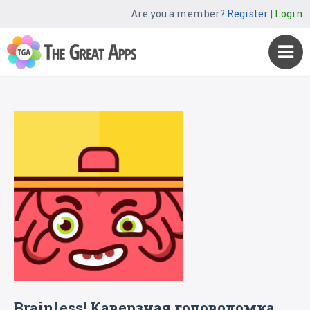
Are you a member?
Register
|
Login
Brainless! Каверзная головоломка