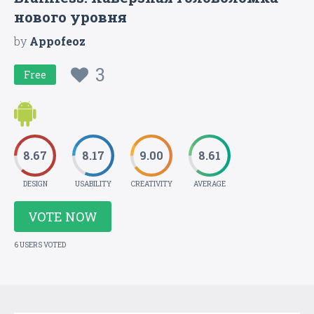
нового уровня
by
Appofeoz
3
Free
8.67
8.17
9.00
8.61
DESIGN
USABILITY
CREATIVITY
AVERAGE
VOTE NOW
6 USERS VOTED