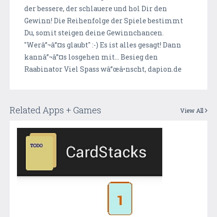
der bessere, der schlauere und hol Dir den
Gewinn! Die Reihenfolge der Spiele bestimmt
Du, somit steigen deine Gewinnchancen.
"Werâ”¬â”¤s glaubt" :-) Es ist alles gesagt! Dann
kannâ”¬â”¤s losgehen mit... Besieg den
Raabinator Viel Spass wâ”œâ•nscht, dapion.de
Related Apps + Games
View All