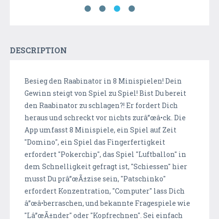
DESCRIPTION
Besieg den Raabinator in 8 Minispielen! Dein
Gewinn steigt von Spiel zu Spiel! Bist Du bereit
den Raabinator zu schlagen?! Er fordert Dich
heraus und schreckt vor nichts zurâ”œâ•ck. Die
App umfasst 8 Minispiele, ein Spiel auf Zeit
"Domino", ein Spiel das Fingerfertigkeit
erfordert "Pokerchip", das Spiel "Luftballon" in
dem Schnelligkeit gefragt ist, "Schiessen" hier
musst Du prâ”œÃ±zise sein, "Patschinko"
erfordert Konzentration, "Computer" lass Dich
â”œâ•berraschen, und bekannte Fragespiele wie
"Lâ”œÃ±nder" oder "Kopfrechnen". Sei einfach