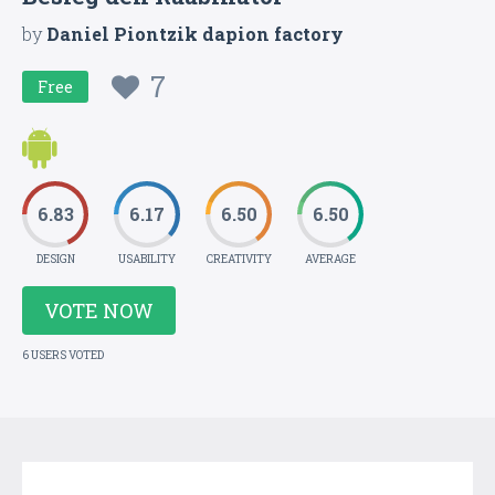
by
Daniel Piontzik dapion factory
7
Free
6.83
6.17
6.50
6.50
DESIGN
USABILITY
CREATIVITY
AVERAGE
VOTE NOW
6 USERS VOTED