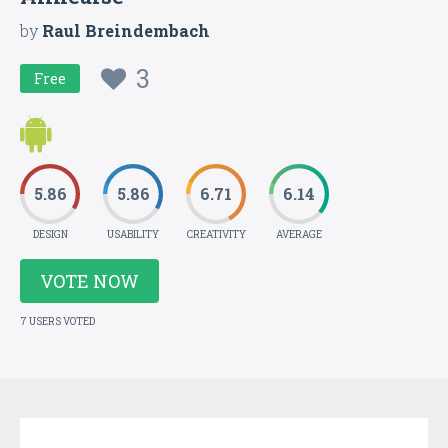
by
Raul Breindembach
3
Free
5.86
5.86
6.71
6.14
DESIGN
USABILITY
CREATIVITY
AVERAGE
VOTE NOW
7 USERS VOTED