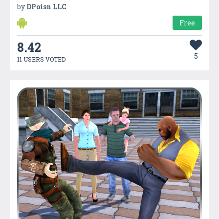
by
DPoisn LLC
Free
8.42
5
11 USERS VOTED