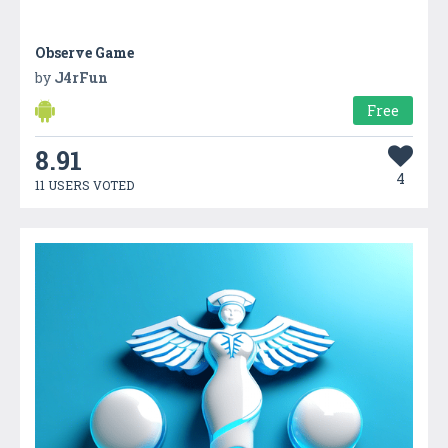
Observe Game
by
J4rFun
Free
8.91
4
11 USERS VOTED