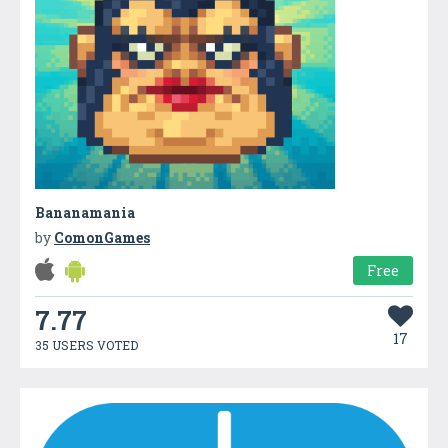
Bananamania
by
ComonGames
Free
7.77
17
35 USERS VOTED