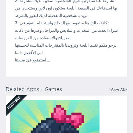
2- تشارط: هنا ستقوم باختيار الشخصية المحببة لديك لتشارط
بها اصدقاءك في الضيعة, اللعبة ستكون اون لاين وستتحدى من
تريد بالشخصية المفضلة لديك للفوز بالشرط.
3- دكانة صالح: هنا ستقوم ببيع الدجاج واستخدام النقود في
شراء العديد من المعدات والملابس والمراحل وغيرها من دكانة
صويلح والاستفادة من العروضات.
نرجو منكم تقييم اللعبة وتزويدنا بالمقترحات المناسبة لتحسينها
الى الأفضل دائما.
استمتعو في ضيعتنا ...
Related Apps + Games
View All
FEATURED