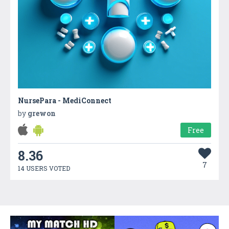
NursePara - MediConnect
by
grewon
Free
8.36
7
14 USERS VOTED