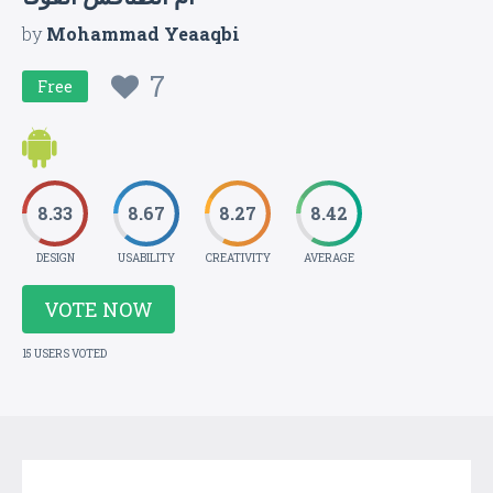
by
Mohammad Yeaaqbi
7
Free
8.33
8.67
8.27
8.42
DESIGN
USABILITY
CREATIVITY
AVERAGE
VOTE NOW
15 USERS VOTED